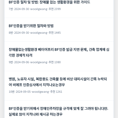
BF인증 절차 및 방법: 장애물 없는 생활환경을 위한 가이드
7번
·
2024-09-30
·
wooilgwang
·
추천 2399
BF인증을 받기위한 절차와 방법
8번
·
2024-09-30
·
wooilgwang
·
추천 1445
장애물없는생활환경 베이어프리 BF인증 발급 지연 문제, 건축 업계에 심
각한 경제적 타격
9번
·
2024-09-06
·
wooilgwang
·
추천 1380
병원, 노유자 시설, 복합용도 건축물 등에 비상 대피시설이 간혹 누락되
어 비에프 인증심사에서 지적나오는경우
10번
·
2024-09-05
·
wooilgwang
·
추천 1261
BF인증을 받기위해서 장애인주차장을 규격에 맞게 잘 그려야 됩니다만.
실제로 많이 지적나와 재시공 하는경우