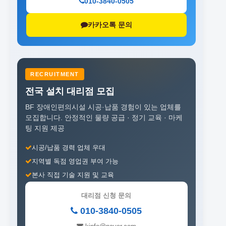
010-3840-0505
카카오톡 문의
RECRUITMENT
전국 설치 대리점 모집
BF 장애인편의시설 시공·납품 경험이 있는 업체를
모집합니다.
안정적인 물량 공급 · 정기 교육 · 마케
팅 지원 제공
시공/납품 경력 업체 우대
지역별 독점 영업권 부여 가능
본사 직접 기술 지원 및 교육
대리점 신청 문의
010-3840-0505