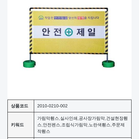
상품코드
2010-0210-002
가림막휀스,실사인쇄,공사장가림막,건설현장휀
키워드
스,안전펜스,조립식가림막,노란색휀스,주문제
작휀스