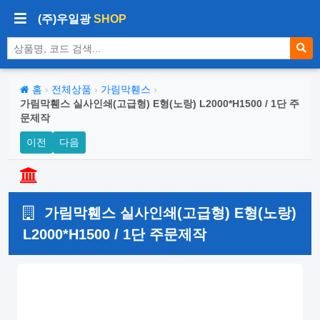
(주)우일광
SHOP
상품 검색
홈
›
전체상품
›
가림막휀스
›
가림막휀스 실사인쇄(고급형) E형(노랑) L2000*H1500 / 1단 주
문제작
이전
다음
가림막휀스 실사인쇄(고급형) E형(노랑)
L2000*H1500 / 1단 주문제작